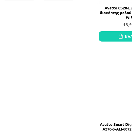
Avatto CS20-E
διακόπτης ρολού
WiF
18,5
ΚΑ
Avatto Smart Dig
A270-S-ALI-6072