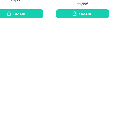
11,99€
ΚΑΛΆΘΙ
ΚΑΛΆΘΙ
vatto Βαλβίδα Έξυπνου
Avatto Βαλβίδα Έξυπνου
οστάτη TRV16 Zigbee Tuya
Θερμοστάτη για Σώμα Καλοριφέρ
(Λευκό)
TRV06 Zigbee 3.0 TUYA (Λευκό)
38,90€
28,99€