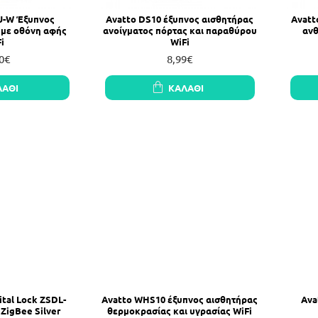
U-W Έξυπνος
Avatto DS10 έξυπνος αισθητήρας
Avatt
 με οθόνη αφής
ανοίγματος πόρτας και παραθύρου
ανθ
i
WiFi
0€
8,99€
ΛΆΘΙ
ΚΑΛΆΘΙ
ital Lock ZSDL-
Avatto WHS10 έξυπνος αισθητήρας
Ava
 ZigBee Silver
θερμοκρασίας και υγρασίας WiFi