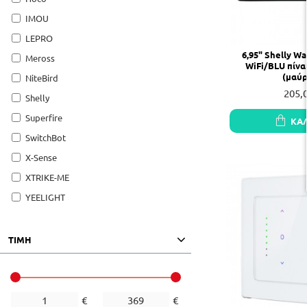
IMOU
LEPRO
6,95" Shelly Wa
Meross
WiFi/BLU πίνα
(μαύρ
NiteBird
205,
Shelly
Superfire
ΚΑ
SwitchBot
X-Sense
XTRIKE-ME
YEELIGHT
ΤΙΜΗ
€
€