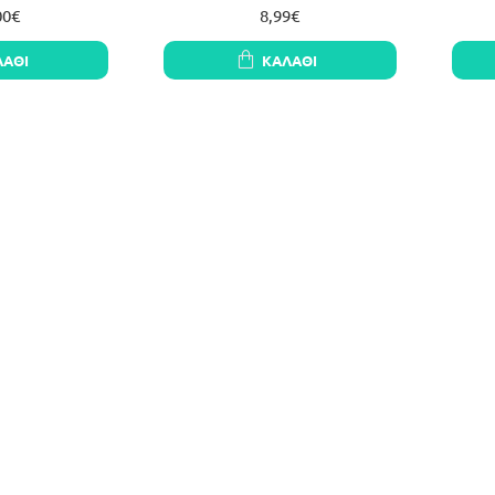
00€
8,99€
ΛΆΘΙ
ΚΑΛΆΘΙ
C32V-1: Μονάδα
Avatto Αισθητήρας Θερμοκρασίας
A
 1 καναλιού με
και Υγρασίας IR WHS20S Tuya
Θερμ
 δυναμικό
(Μαύρο)
9€
28,99€