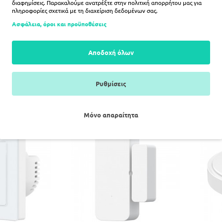
διαφημίσεις. Παρακαλούμε ανατρέξτε στην
πολιτική απορρήτου
μας για
πληροφορίες σχετικά με τη διαχείριση δεδομένων σας.
Ασφάλεια, όροι και προϋποθέσεις
ll Display X2i
Avatto 2 Socket TS20 πλαίσιο
Ava
κας ελέγχου
διακόπτη φωτισμού (λευκό)
δια
Αποδοχή όλων
ος)
6,99€
00€
Ρυθμίσεις
ΛΆΘΙ
ΚΑΛΆΘΙ
Μόνο απαραίτητα