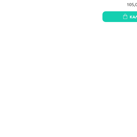
105,
ΚΑ
Avatto ZWSM16-D
διακόπτη ZigBee
επαφή χωρίς
11,9