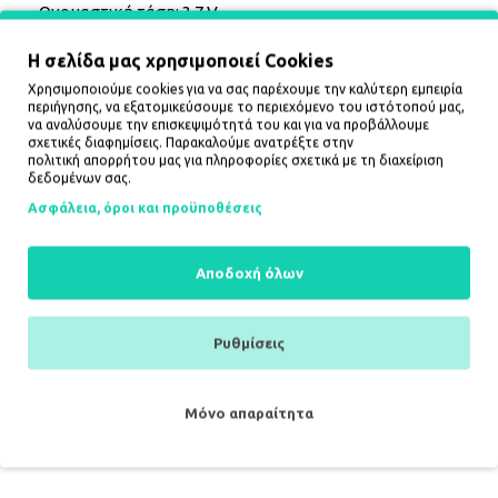
Ονομαστική τάση: 3,7 V
Χωρητικότητα: 3350 mAh
Η σελίδα μας χρησιμοποιεί Cookies
Όριο υπερφόρτισης τάσης: 4,3 ±0,05 V
Όριο υπερεκφόρτισης τάσης: 2,4 ±0,1 V
Χρησιμοποιούμε cookies για να σας παρέχουμε την καλύτερη εμπειρία
περιήγησης, να εξατομικεύσουμε το περιεχόμενο του ιστότοπού μας,
Θερμοκρασία λειτουργίας: φόρτιση 0~45 ℃, εκφόρτιση
να αναλύσουμε την επισκεψιμότητά του και για να προβάλλουμε
–20~60 ℃
σχετικές διαφημίσεις. Παρακαλούμε ανατρέξτε στην
Θερμοκρασία αποθήκευσης: -20~45 ℃
πολιτική απορρήτου
μας για πληροφορίες σχετικά με τη διαχείριση
δεδομένων σας.
Τάση αποθήκευσης: 3,7 - 3,85 V
Μέγιστο σταθερό ρεύμα φόρτισης: 2000 mA
Ασφάλεια, όροι και προϋποθέσεις
Διαστάσεις: διάμετρος 19,5 mm, ύψος: 70,5 mm
Καθαρό βάρος: 50 g
Αποδοχή όλων
ΕΠΙΠΛΈΟΝ ΠΛΗΡΟΦΟΡΊΕΣ:
MODEL:
GM-EG-BA-18650-3350
Ρυθμίσεις
SKU:
GM-EG-BA-18650-3350
MPN:
EG-BA-18650/3350
ΤΥΠΟΣ ΜΠΑΤΑΡΙΑΣ:
18650
Μόνο απαραίτητα