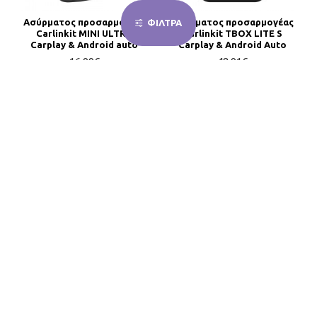
Ασύρματος προσαρμογέας
Ασύρματος προσαρμογέας
ΦΙΛΤΡΑ
Carlinkit MINI ULTRA
Carlinkit TBOX LITE S
Carplay & Android auto
Carplay & Android Auto
16,99€
48,91€
ΚΑΛΆΘΙ
ΚΑΛΆΘΙ
Ασύρματος προσαρμογέας
Ασύρματος προσαρμογέας
Ottocast CA525-T3
Ottocast CP88-T2 Mini
Carplay&Android
31,91€
31,91€