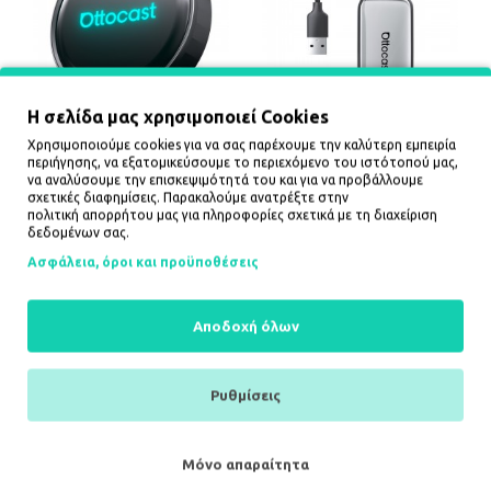
Η σελίδα μας χρησιμοποιεί Cookies
Ottocast OTTOAIBOX P3
Ottocast Play2Video Plus
Χρησιμοποιούμε cookies για να σας παρέχουμε την καλύτερη εμπειρία
Pro Ασύρματος
Carplay/Android Auto
περιήγησης, να εξατομικεύσουμε το περιεχόμενο του ιστότοπού μας,
προσαρμογέας Android
ασύρματος προσαρμογέας
να αναλύσουμε την επισκεψιμότητά του και για να προβάλλουμε
269,01€
71,00€
σχετικές διαφημίσεις. Παρακαλούμε ανατρέξτε στην
πολιτική απορρήτου
μας για πληροφορίες σχετικά με τη διαχείριση
δεδομένων σας.
ΚΑΛΆΘΙ
ΚΑΛΆΘΙ
Ασφάλεια, όροι και προϋποθέσεις
Αποδοχή όλων
Ρυθμίσεις
Μόνο απαραίτητα