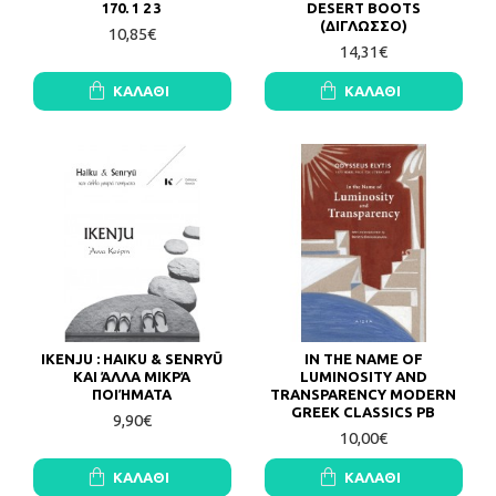
170. 1 2 3
DESERT BOOTS
(ΔΙΓΛΩΣΣΟ)
10,85€
14,31€
ΚΑΛΆΘΙ
ΚΑΛΆΘΙ
IKENJU : HAIKU & SENRYŪ
IN THE NAME OF
ΚΑΙ ΆΛΛΑ ΜΙΚΡΆ
LUMINOSITY AND
ΠΟΙΉΜΑΤΑ
TRANSPARENCY MODERN
GREEK CLASSICS PB
9,90€
10,00€
ΚΑΛΆΘΙ
ΚΑΛΆΘΙ