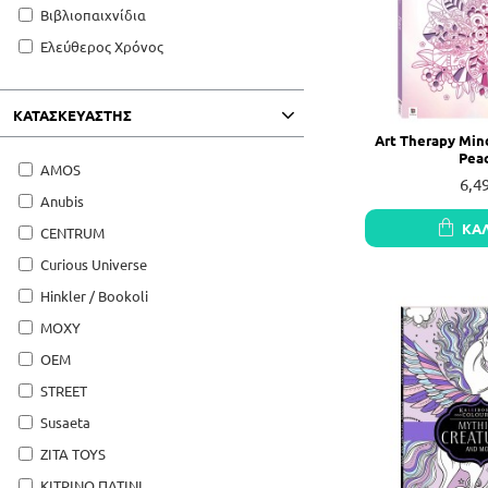
Βιβλιοπαιχνίδια
Ελεύθερος Χρόνος
ΚΑΤΑΣΚΕΥΑΣΤΗΣ
Art Therapy Mind
Pea
AMOS
6,4
Anubis
ΚΑ
CENTRUM
Curious Universe
Hinkler / Bookoli
MOXY
OEM
STREET
Susaeta
ZITA TOYS
ΚΙΤΡΙΝΟ ΠΑΤΙΝΙ