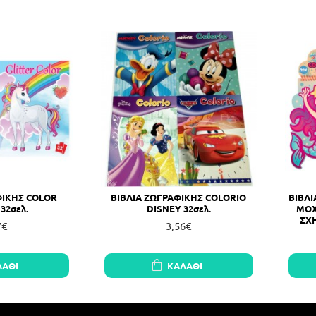
ΦΙΚΗΣ COLOR
ΒΙΒΛΙΑ ΖΩΓΡΑΦΙΚΗΣ COLORIO
ΒΙΒΛ
32σελ.
DISNEY 32σελ.
MOX
ΣΧΗ
7€
3,56€
ΛΆΘΙ
ΚΑΛΆΘΙ