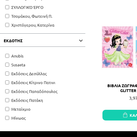
ΣΥΛΛΟΓΙΚΌ ΈΡΓΟ
Τσομάκου, Φωτεινή Π.
Χριστόγερου, Κατερίνα
ΕΚΔΌΤΗΣ
Anubis
Susaeta
Εκδόσεις Δεσύλλας
Εκδόσεις Κίτρινο Πατινι
ΒΙΒΛΙΑ ΖΩΓΡΑ
GLITTER 
Εκδόσεις Παπαδόπουλος
3,9
Εκδόσεις Πατάκη
Μεταίχμιο
ΚΑ
Μίνωας
Φθόγγος
Ψυχογιός