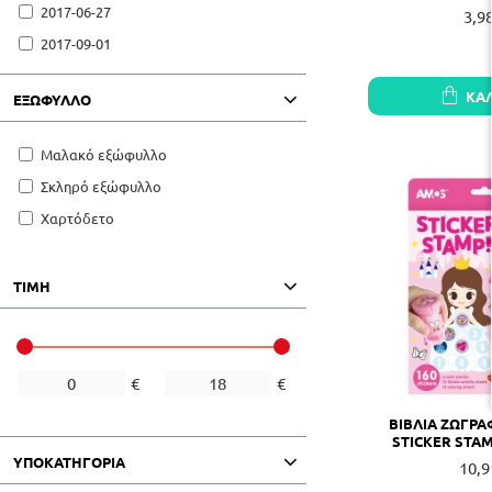
2017-06-27
3,9
2017-09-01
2018-01-01
ΚΑ
ΕΞΩΦΥΛΛΟ
2018-04-01
2018-07-01
Μαλακό εξώφυλλο
2018-09-01
Σκληρό εξώφυλλο
2018-11-01
Χαρτόδετο
2018-12-06
2019-06-01
ΤΙΜΗ
2019-07-15
2020-03-01
2020-05-15
€
€
2020-06-01
ΒΙΒΛΙΑ ΖΩΓΡ
2021-04-26
STICKER STA
2021-05-20
ΥΠΟΚΑΤΗΓΟΡΊΑ
10,9
2022-03-31