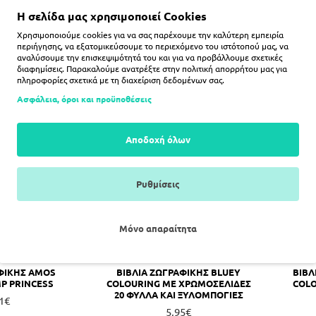
8€
4,98€
Η σελίδα μας χρησιμοποιεί Cookies
Χρησιμοποιούμε cookies για να σας παρέχουμε την καλύτερη εμπειρία
περιήγησης, να εξατομικεύσουμε το περιεχόμενο του ιστότοπού μας, να
αναλύσουμε την επισκεψιμότητά του και για να προβάλλουμε σχετικές
ΛΆΘΙ
ΚΑΛΆΘΙ
διαφημίσεις. Παρακαλούμε ανατρέξτε στην
πολιτική απορρήτου
μας για
πληροφορίες σχετικά με τη διαχείριση δεδομένων σας.
Ασφάλεια, όροι και προϋποθέσεις
Αποδοχή όλων
Ρυθμίσεις
Μόνο απαραίτητα
ΑΦΙΚΗΣ AMOS
ΒΙΒΛΙΑ ΖΩΓΡΑΦΙΚΗΣ BLUEY
ΒΙΒΛ
MP PRINCESS
COLOURING ΜΕ ΧΡΩΜΟΣΕΛΙΔΕΣ
COLO
20 ΦΥΛΛΑ ΚΑΙ ΞΥΛΟΜΠΟΓΙΕΣ
1€
5,95€