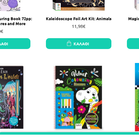
uring Book 72pp:
Kaleidoscope Foil Art Kit: Animals
Magic
ures and More
11,98€
0€
ΛΆΘΙ
ΚΑΛΆΘΙ
derwater Worlds
Velvet Colouring: Dinosaurs
ΑΓΩ