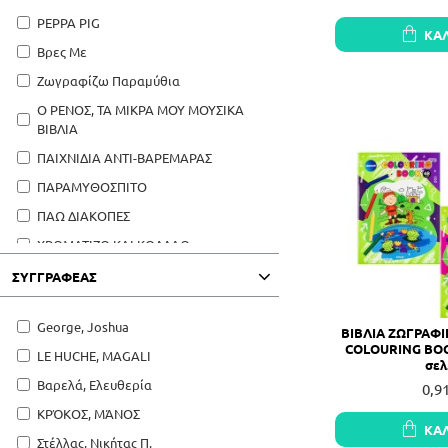
PEPPA PIG
2024-02-21
ΚΑ
Βρες Με
Ζωγραφίζω Παραμύθια
Ο ΡΕΝΟΣ, ΤΑ ΜΙΚΡΑ ΜΟΥ ΜΟΥΣΙΚΑ
ΒΙΒΛΙΑ
ΠΑΙΧΝΙΔΙΑ ΑΝΤΙ-ΒΑΡΕΜΑΡΑΣ
ΠΑΡΑΜΥΘΟΣΠΙΤΟ
ΠΑΩ ΔΙΑΚΟΠΕΣ
ΧΡΩΜΑΤΙΖΩ ΚΑΙ ΚΟΛΛΑΩ
ΣΥΓΓΡΑΦΈΑΣ
George, Joshua
ΒΙΒΛΙΑ ΖΩΓΡΑΦ
COLOURING BOOK
LE HUCHE, MAGALI
σελ
Βαρελά, Ελευθερία
0,9
ΚΡΌΚΟΣ, ΜΆΝΟΣ
ΚΑ
Στέλλας, Νικήτας Π.