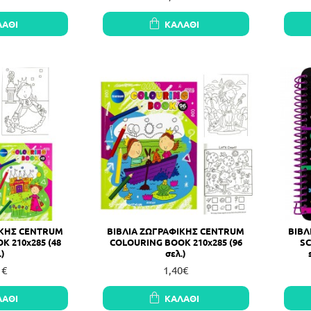
ΛΆΘΙ
ΚΑΛΆΘΙ
ΙΚΗΣ CENTRUM
ΒΙΒΛΙΑ ΖΩΓΡΑΦΙΚΗΣ CENTRUM
ΒΙΒΛ
 210x285 (48
COLOURING BOOK 210x285 (96
SC
.)
σελ.)
1€
1,40€
ΛΆΘΙ
ΚΑΛΆΘΙ