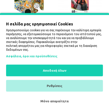
Η σελίδα μας χρησιμοποιεί Cookies
ESPANOL PUESTO EN
EXPERIENCIAS COMPILADO
Χρησιμοποιούμε cookies για να σας παρέχουμε την καλύτερη εμπειρία
PRACTICA 1 ALUMNO
A1+A2
περιήγησης, να εξατομικεύσουμε το περιεχόμενο του ιστότοπού μας,
PACK(ALUMNO+PIZARRA
38,37€
να αναλύσουμε την επισκεψιμότητά του και για να προβάλλουμε
GRAMATICA)
σχετικές διαφημίσεις. Παρακαλούμε ανατρέξτε στην
41,20€
πολιτική απορρήτου
μας για πληροφορίες σχετικά με τη διαχείριση
δεδομένων σας.
ΚΑΛΆΘΙ
ΚΑΛΆΘΙ
Ασφάλεια, όροι και προϋποθέσεις
Αποδοχή όλων
Ρυθμίσεις
Μόνο απαραίτητα