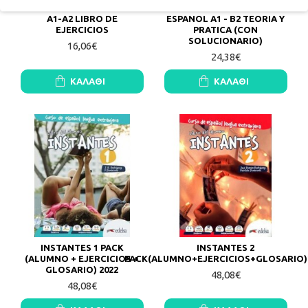
EXPERIENCIAS COMPILADO
GRAMATICA DE USO DEL
A1-A2 LIBRO DE
ESPANOL A1 - B2 TEORIA Y
EJERCICIOS
PRATICA (CON
SOLUCIONARIO)
16,06€
24,38€
ΚΑΛΆΘΙ
ΚΑΛΆΘΙ
INSTANTES 1 PACK
INSTANTES 2
(ALUMNO + EJERCICIOS +
PACK(ALUMNO+EJERCICIOS+GLOSARIO)
GLOSARIO) 2022
48,08€
48,08€