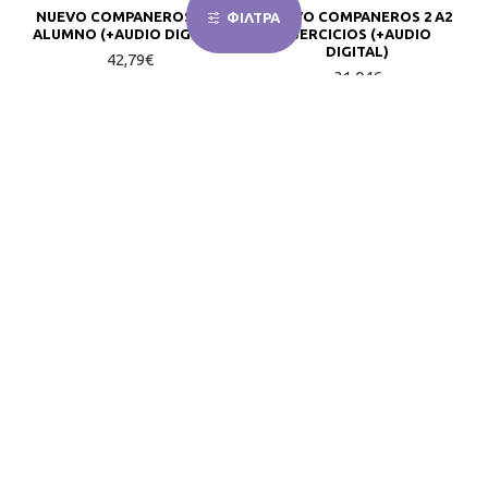
NUEVO COMPANEROS 2 A2
NUEVO COMPANEROS 2 A2
ΦΙΛΤΡΑ
ALUMNO (+AUDIO DIGITAL)
EJERCICIOS (+AUDIO
DIGITAL)
42,79€
31,04€
ΚΑΛΆΘΙ
ΚΑΛΆΘΙ
NUEVO DIVERSO BASICO
NUEVO ESPANOL EN
ALUMNO
MARCHA 4 B2 ALUMNO
55,86€
44,34€
ΚΑΛΆΘΙ
ΚΑΛΆΘΙ