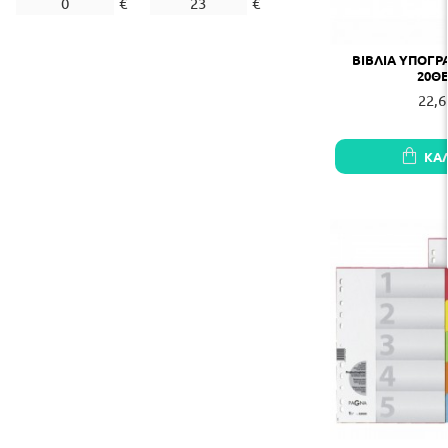
€
€
ΒΙΒΛΙΑ ΥΠΟΓ
20Θ
22,6
ΚΑ