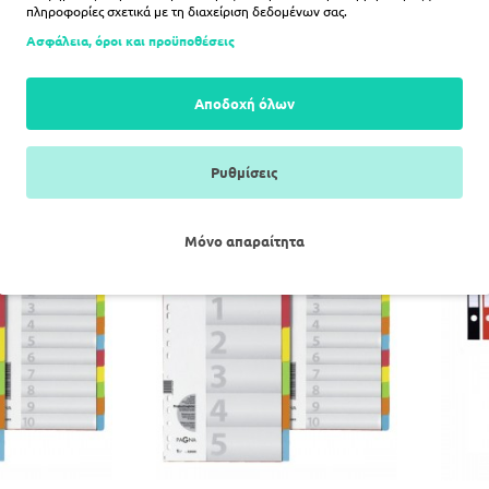
πληροφορίες σχετικά με τη διαχείριση δεδομένων σας.
Ασφάλεια, όροι και προϋποθέσεις
ΡΑΦΩΝ PAGNA
ΔΙΑΧΩΡΙΣΤΙΚΑ ΚΛΑΣΕΡ ΠΛΑΣΤΙΚΑ
ΔΙΑΧΩ
ΕΜ.
DURABLE ΣΕΤ ΤΩΝ 10χρωμ. (με
DUR
εξώφυλλο εκτυπώσιμο)
ε
Αποδοχή όλων
5€
8,10€
ΛΆΘΙ
ΚΑΛΆΘΙ
Ρυθμίσεις
Μόνο απαραίτητα