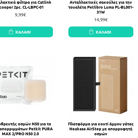
λακτικά φίλτρα για Catlink
Ανταλλακτικές σακούλες για την
cooper 2pc. CL-LBPC-01
τουαλέτα Petlibro Luma PL-BL001-
31W
9,99€
14,99€
ΚΑΛΆΘΙ
ΚΑΛΆΘΙ
οθρευτής οσμών N50 για το
Πλατφόρμα για κουτί άμμου γάτας
 απορριμμάτων Petkit PURA
Neakasa AirStep με απορροφητή
MAX 2/PRO N50 2.0
οσμών