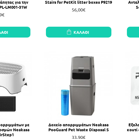
Τάπητας για την
Stairs for PetKit litter boxes P9219
Ανταλ
 PL-LM001-31W
S
56,00€
9€
ΛΆΘΙ
ΚΑΛΆΘΙ
πορριμμάτων με
Δοχείο απορριμμάτων Neakasa
Εξολ
οσμών Neakasa
PooGuard Pet Waste Disposal S
κουτί
irStep1
33,90€