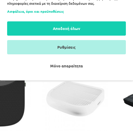
πληροφορίες σχετικά με τη διαχείριση δεδομένων σας.
Ασφάλεια, όροι και προϋποθέσεις
πάτι για κουτί
Petkit Pura Max / Pura Max 2 /
Petk
ό) M1 step w
Purobot Max PRO μαγνητικό σετ
Puro
αφαίρεσης άμμου γάτας P99022
αφαί
Αποδοχή όλων
0€
13,00€
ΛΆΘΙ
ΚΑΛΆΘΙ
Ρυθμίσεις
Μόνο απαραίτητα