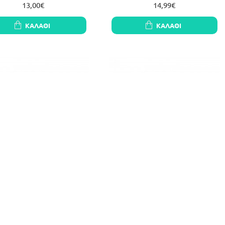
13,00€
14,99€
ΚΑΛΆΘΙ
ΚΑΛΆΘΙ
λικόνης ταψί Neakasa M1
Φίλτρο άνθρακα Petlibro Luma για
υκό) M1 Silicone Mat wh
ενυδρεία PL-CD001-31W
36,90€
21,99€
ΚΑΛΆΘΙ
ΚΑΛΆΘΙ