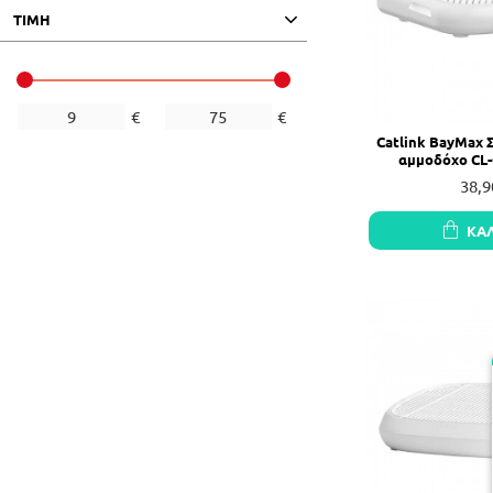
ΤΙΜΗ
€
€
Catlink BayMax Σ
αμμοδόχο CL-C
38,9
ΚΑ