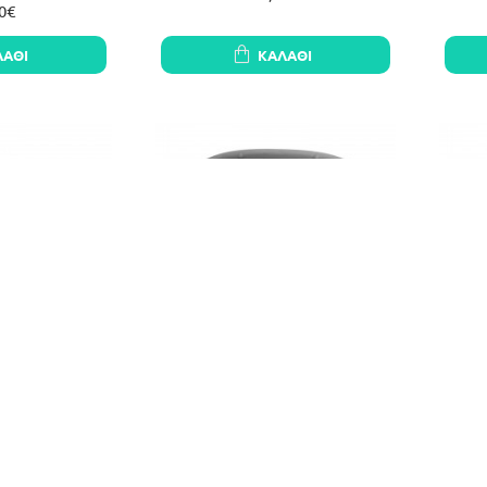
0€
ΛΆΘΙ
ΚΑΛΆΘΙ
μάτων για κουτί
Σιλικόνης ταψί Neakasa M1 (γκρι)
Σι
etkit Purobot
M1 Silicone Mat
(Λε
α. Refill Ring
36,90€
0€
ΛΆΘΙ
ΚΑΛΆΘΙ