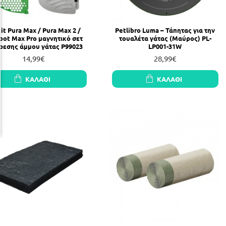
it Pura Max / Pura Max 2 /
Petlibro Luma – Τάπητας για την
bot Max Pro μαγνητικό σετ
τουαλέτα γάτας (Μαύρος) PL-
ρεσης άμμου γάτας P99023
LP001-31W
14,99€
28,99€
ΚΑΛΆΘΙ
ΚΑΛΆΘΙ