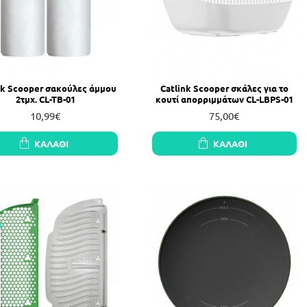
nk Scooper σακούλες άμμου
Catlink Scooper σκάλες για το
2τμχ. CL-TB-01
κουτί απορριμμάτων CL-LBPS-01
10,99€
75,00€
ΚΑΛΆΘΙ
ΚΑΛΆΘΙ