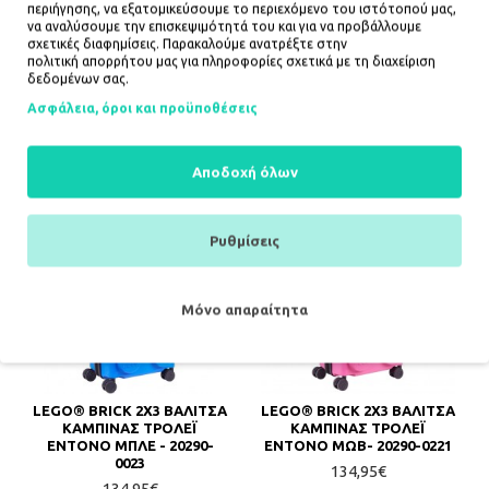
περιήγησης, να εξατομικεύσουμε το περιεχόμενο του ιστότοπού μας,
να αναλύσουμε την επισκεψιμότητά του και για να προβάλλουμε
LEGO® BRICK 2X3 ΒΑΛΙΤΣΑ
LEGO® BRICK 2X3 ΒΑΛΙΤΣΑ
σχετικές διαφημίσεις. Παρακαλούμε ανατρέξτε στην
ΚΑΜΠΙΝΑΣ ΤΡΟΛΕΪ
ΚΑΜΠΙΝΑΣ ΤΡΟΛΕΪ
πολιτική απορρήτου
μας για πληροφορίες σχετικά με τη διαχείριση
ΕΝΤΟΝΟ ΚΙΤΡΙΝΟ- 20290-
ΕΝΤΟΝΟ ΚΟΚΚΙΝΟ- 20290-
δεδομένων σας.
0024
0021
134,95€
134,95€
Ασφάλεια, όροι και προϋποθέσεις
ΚΑΛΆΘΙ
ΚΑΛΆΘΙ
Αποδοχή όλων
Ρυθμίσεις
Μόνο απαραίτητα
LEGO® BRICK 2X3 ΒΑΛΙΤΣΑ
LEGO® BRICK 2X3 ΒΑΛΙΤΣΑ
ΚΑΜΠΙΝΑΣ ΤΡΟΛΕΪ
ΚΑΜΠΙΝΑΣ ΤΡΟΛΕΪ
ΕΝΤΟΝΟ ΜΠΛΕ - 20290-
ΕΝΤΟΝΟ ΜΩΒ- 20290-0221
0023
134,95€
134,95€