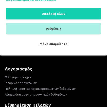
Αποδοχή όλων
ΔΕΝ ΥΠΑΡΧΟΥΝ ΠΕΡΙΣΣΟΤΕΡΑ ΠΡΟΪΟΝΤΑ
Ρυθμίσεις
Πληροφορίες
Τρόποι αποστολής
Μόνο απαραίτητα
Τρόποι πληρωμής
Ασφάλεια, όροι και προϋποθέσεις
Λογαριασμός
Ο λογαριασμός μου
Ιστορικό παραγγελιών
Πολιτική προστασίας και προσωπικών δεδομένων
Αίτημα διαγραφής προσωπικών δεδομένων
Εξυπηρέτηση Πελατών