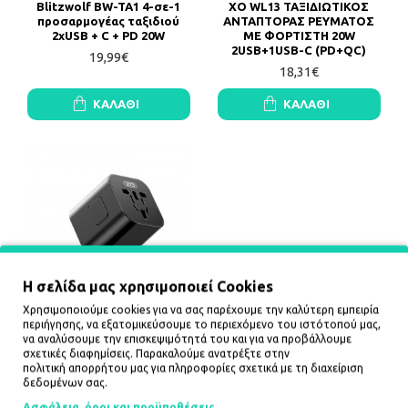
Blitzwolf BW-TA1 4-σε-1
XO WL13 ΤΑΞΙΔΙΩΤΙΚΟΣ
προσαρμογέας ταξιδιού
ΑΝΤΑΠΤΟΡΑΣ ΡΕΥΜΑΤΟΣ
2xUSB + C + PD 20W
ΜΕ ΦΟΡΤΙΣΤΗ 20W
2USB+1USB-C (PD+QC)
19,99€
18,31€
ΚΑΛΆΘΙ
ΚΑΛΆΘΙ
Η σελίδα μας χρησιμοποιεί Cookies
Χρησιμοποιούμε cookies για να σας παρέχουμε την καλύτερη εμπειρία
XO WL28 ΤΑΞΙΔΙΩΤΙΚΟΣ
περιήγησης, να εξατομικεύσουμε το περιεχόμενο του ιστότοπού μας,
ΑΝΤΑΠΤΟΡΑΣ ΡΕΥΜΑΤΟΣ
να αναλύσουμε την επισκεψιμότητά του και για να προβάλλουμε
ΓΙΑ UK, EU, US.
σχετικές διαφημίσεις. Παρακαλούμε ανατρέξτε στην
πολιτική απορρήτου
μας για πληροφορίες σχετικά με τη διαχείριση
7,49€
δεδομένων σας.
ΚΑΛΆΘΙ
Ασφάλεια, όροι και προϋποθέσεις