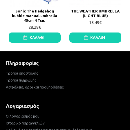
Sonic The Hedgehog
THE WEATHER UMBRELLA
bubble manual umbrella
(LIGHT BLUE)
45cm 4 Τεμ.
15,49€
28,28€
ΚΑΛΆΘΙ
ΚΑΛΆΘΙ
Πληροφορίες
Τρόποι αποστολής
Τρόποι πληρωμής
Ασφάλεια, όροι και προϋποθέσεις
Λογαριασμός
Ο λογαριασμός μου
Ιστορικό παραγγελιών
Πολιτική προστασίας και προσωπικών δεδομένων