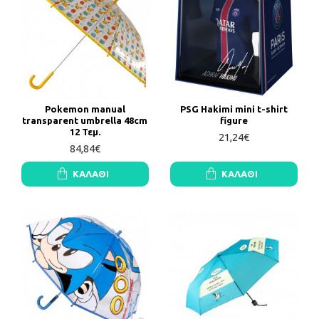
Pokemon manual
PSG Hakimi mini t-shirt
transparent umbrella 48cm
figure
12 Τεμ.
21,24€
84,84€
ΚΑΛΆΘΙ
ΚΑΛΆΘΙ