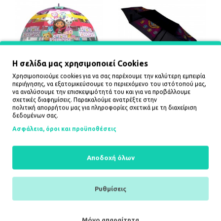
Η σελίδα μας χρησιμοποιεί Cookies
Χρησιμοποιούμε cookies για να σας παρέχουμε την καλύτερη εμπειρία
περιήγησης, να εξατομικεύσουμε το περιεχόμενο του ιστότοπού μας,
Gabby Doll House manual
Harry Potter manual
να αναλύσουμε την επισκεψιμότητά του και για να προβάλλουμε
transparent bubble
folding umbrella 48cm 12
σχετικές διαφημίσεις. Παρακαλούμε ανατρέξτε στην
umbrella 48cm 12 Τεμ.
Τεμ.
πολιτική απορρήτου
μας για πληροφορίες σχετικά με τη διαχείριση
δεδομένων σας.
69,12€
84,84€
Ασφάλεια, όροι και προϋποθέσεις
ΚΑΛΆΘΙ
ΚΑΛΆΘΙ
Αποδοχή όλων
Ρυθμίσεις
Μόνο απαραίτητα