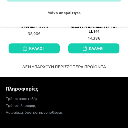
Μόνο απαραίτητα
Ultrasonic humidifier
ΥΓΡΑΝΤΗΡΑΣ ΑΕΡΑ ΜΕ
Deerma LD220
ΔΙΑΧΥΣΗ ΑΡΩΜΑΤΟΣ LX-
LL144
38,90€
14,38€
ΚΑΛΆΘΙ
ΚΑΛΆΘΙ
ΔΕΝ ΥΠΑΡΧΟΥΝ ΠΕΡΙΣΣΟΤΕΡΑ ΠΡΟΪΟΝΤΑ
Πληροφορίες
Τρόποι αποστολής
Τρόποι πληρωμής
Ασφάλεια, όροι και προϋποθέσεις