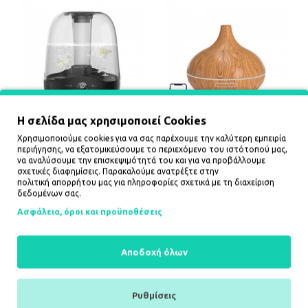
Η σελίδα μας χρησιμοποιεί Cookies
Deerma Υπερηχητικός
Smart Wi-Fi Essential Oil
Χρησιμοποιούμε cookies για να σας παρέχουμε την καλύτερη εμπειρία
Υγραντήρας F327W (Μαύρο)
Diffuser Meross
περιήγησης, να εξατομικεύσουμε το περιεχόμενο του ιστότοπού μας,
MOD150HK(EU) (HomeKit)
34,00€
να αναλύσουμε την επισκεψιμότητά του και για να προβάλλουμε
36,90€
σχετικές διαφημίσεις. Παρακαλούμε ανατρέξτε στην
πολιτική απορρήτου
μας για πληροφορίες σχετικά με τη διαχείριση
δεδομένων σας.
ΚΑΛΆΘΙ
ΚΑΛΆΘΙ
Ασφάλεια, όροι και προϋποθέσεις
Αποδοχή όλων
Ρυθμίσεις