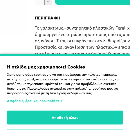
ΠΕΡΙΓΡΑΦΗ
Το γαλάκτωμα - συντηρητικό πλαστικών Feral, χ
δημιουργεί ένα στρώμα προστασίας από τις υπε
οξυγόνου. Έτσι, οι επιφάνειες δεν ξεθωριάζου
Προστασία και ανανέωση των πλαστικών επιφαν
κατάλοιπα και με ευχάριστο άρωμα. Χρησιμοποι
ελαστικά και σε οποιαδήποτε άλλη πλαστική επ
Η σελίδα μας χρησιμοποιεί Cookies
Χρησιμοποιούμε cookies για να σας παρέχουμε την καλύτερη εμπειρία
περιήγησης, να εξατομικεύσουμε το περιεχόμενο του ιστότοπού μας, να
αναλύσουμε την επισκεψιμότητά του και για να προβάλλουμε σχετικές
διαφημίσεις. Παρακαλούμε ανατρέξτε στην
πολιτική απορρήτου
μας για
πληροφορίες σχετικά με τη διαχείριση δεδομένων σας.
Ασφάλεια, όροι και προϋποθέσεις
Αποδοχή όλων