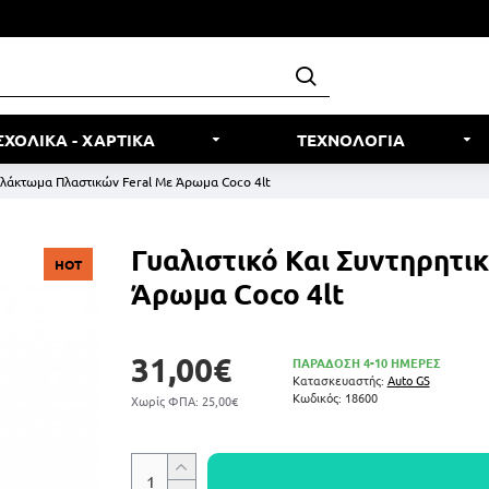
ΣΧΟΛΙΚΑ - ΧΑΡΤΙΚΑ
ΤΕΧΝΟΛΟΓΙΑ
Γαλάκτωμα Πλαστικών Feral Με Άρωμα Coco 4lt
Γυαλιστικό Και Συντηρητι
HOT
Άρωμα Coco 4lt
31,00€
ΠΑΡΑΔΟΣΗ 4-10 ΗΜΕΡΕΣ
Κατασκευαστής:
Auto GS
Κωδικός:
18600
Χωρίς ΦΠΑ: 25,00€