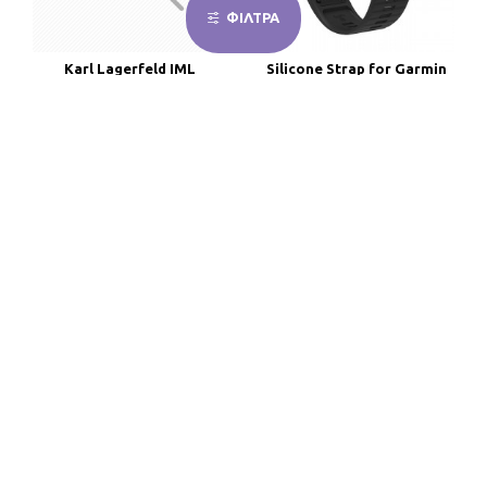
ΦΙΛΤΡΑ
Karl Lagerfeld IML
Silicone Strap for Garmin
Repeated Choupette
Fenix 3 / 5X / 6X / 7X Pro -
MagSafe Case for Samsung
Black
Galaxy S26 Ultra - Pink
2,19€
21,34€
ΚΑΛΆΘΙ
ΚΑΛΆΘΙ
HOT
Silicone Strap for Huawei
Silicone Strap for Xiaomi
Watch GT 2 / 3 / 4 / 2 Pro / 3
Mi Watch / Amazfit GTR
Pro / 4 Pro / GT 2e - Black
47mm - Black