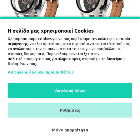
Η σελίδα μας χρησιμοποιεί Cookies
Glass protector for Huawei
Glass protector for Huawei
Χρησιμοποιούμε cookies για να σας παρέχουμε την καλύτερη εμπειρία
Watch GT3 42mm -
Watch GT3 42mm - white
περιήγησης, να εξατομικεύσουμε το περιεχόμενο του ιστότοπού μας,
transparent
1,65€
να αναλύσουμε την επισκεψιμότητά του και για να προβάλλουμε
1,65€
σχετικές διαφημίσεις. Παρακαλούμε ανατρέξτε στην
πολιτική απορρήτου
μας για πληροφορίες σχετικά με τη διαχείριση
ΚΑΛΆΘΙ
ΚΑΛΆΘΙ
δεδομένων σας.
Ασφάλεια, όροι και προϋποθέσεις
Αποδοχή όλων
Ρυθμίσεις
Μόνο απαραίτητα
Guess IML Gradient
Guess IML Gradient