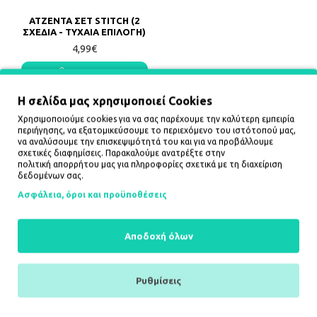
ΑΤΖΕΝΤΑ ΣΕΤ STITCH (2
ΣΧΕΔΙΑ - ΤΥΧΑΙΑ ΕΠΙΛΟΓΗ)
4,99€
ΚΑΛΆΘΙ
Η σελίδα μας χρησιμοποιεί Cookies
ΔΕΝ ΥΠΑΡΧΟΥΝ ΠΕΡΙΣΣΟΤΕΡΑ ΠΡΟΪΟΝΤΑ
Χρησιμοποιούμε cookies για να σας παρέχουμε την καλύτερη εμπειρία
περιήγησης, να εξατομικεύσουμε το περιεχόμενο του ιστότοπού μας,
να αναλύσουμε την επισκεψιμότητά του και για να προβάλλουμε
σχετικές διαφημίσεις. Παρακαλούμε ανατρέξτε στην
πολιτική απορρήτου
μας για πληροφορίες σχετικά με τη διαχείριση
Πληροφορίες
δεδομένων σας.
Ασφάλεια, όροι και προϋποθέσεις
Τρόποι αποστολής
Τρόποι πληρωμής
Ασφάλεια, όροι και προϋποθέσεις
Αποδοχή όλων
Λογαριασμός
Ρυθμίσεις
Ο λογαριασμός μου