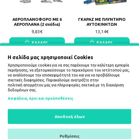
ΑΕΡΟΠΛΑΝΟΦΟΡΟ ΜΕ 6
ΓΚΑΡΑΖ ΜΕ ΠΛΥΝΤΗΡΙΟ
ΑΕΡΟΠΛΑΝΑ (2 σχέδια)
ΑΥΤΟΚΙΝΗΤΩΝ
9,83€
13,14€
ΚΑΛΆΘΙ
ΚΑΛΆΘΙ
Η σελίδα μας χρησιμοποιεί Cookies
Χρησιμοποιούμε cookies για να σας παρέχουμε την καλύτερη εμπειρία
περιήγησης, να εξατομικεύσουμε το περιεχόμενο του ιστότοπού μας,
να αναλύσουμε την επισκεψιμότητά του και για να προβάλλουμε
σχετικές διαφημίσεις. Παρακαλούμε ανατρέξτε στην
πολιτική απορρήτου
μας για πληροφορίες σχετικά με τη διαχείριση
δεδομένων σας.
Ασφάλεια, όροι και προϋποθέσεις
Αποδοχή όλων
ΕΠΙΤΡΑΠΕΖΙΟ ΜΠΑΣΚΕΤ
ΞΥΛΙΝΟΣ
ΑΥΤΟΚΙΝΗΤΟΔΡΟΜΟΣ ΜΕ
16,45€
ΣΠΙΤΙΑ
23,06€
Ρυθμίσεις