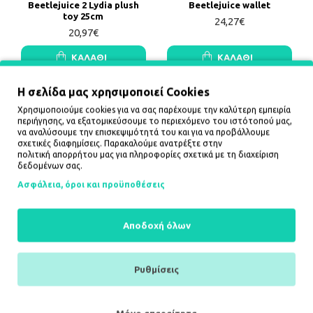
Beetlejuice 2 Lydia plush
Beetlejuice wallet
toy 25cm
24,27€
20,97€
ΚΑΛΆΘΙ
ΚΑΛΆΘΙ
Η σελίδα μας χρησιμοποιεί Cookies
ΔΕΝ ΥΠΑΡΧΟΥΝ ΠΕΡΙΣΣΟΤΕΡΑ ΠΡΟΪΟΝΤΑ
Χρησιμοποιούμε cookies για να σας παρέχουμε την καλύτερη εμπειρία
περιήγησης, να εξατομικεύσουμε το περιεχόμενο του ιστότοπού μας,
να αναλύσουμε την επισκεψιμότητά του και για να προβάλλουμε
σχετικές διαφημίσεις. Παρακαλούμε ανατρέξτε στην
Πληροφορίες
πολιτική απορρήτου
μας για πληροφορίες σχετικά με τη διαχείριση
δεδομένων σας.
Τρόποι αποστολής
Ασφάλεια, όροι και προϋποθέσεις
Τρόποι πληρωμής
Ασφάλεια, όροι και προϋποθέσεις
Αποδοχή όλων
Λογαριασμός
Ρυθμίσεις
Ο λογαριασμός μου
Ιστορικό παραγγελιών