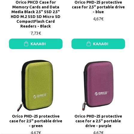
Orico PHCD Case for
Orico PHD-25 protective
Memory Cards and Data
case for 2.5" portable drive
Media Black 2.5" SSD 2.5"
- blue
HDD M.2 SSD SD Micro SD
4,67€
CompactFlash Card
Readers - Black
7,73€
ΚΑΛΆΘΙ
ΚΑΛΆΘΙ
Orico PHD-25 protective
Orico PHD-25 protective
case for 2.5" portable drive
case for a 2.5" portable
- green
drive - purple
4,67€
4,67€