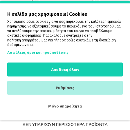
ΚΑΛΆΘΙ
ΚΑΛΆΘΙ
Η σελίδα μας χρησιμοποιεί Cookies
Χρησιμοποιούμε cookies για να σας παρέχουμε την καλύτερη εμπειρία
περιήγησης, να εξατομικεύσουμε το περιεχόμενο του ιστότοπού μας,
να αναλύσουμε την επισκεψιμότητά του και για να προβάλλουμε
σχετικές διαφημίσεις. Παρακαλούμε ανατρέξτε στην
πολιτική απορρήτου
μας για πληροφορίες σχετικά με τη διαχείριση
δεδομένων σας.
Ασφάλεια, όροι και προϋποθέσεις
Αποδοχή όλων
Orico PHD-25 protective
Orico PPH-25 protective
case for a 2.5" portable
case 2.5" disk box - semi-
Ρυθμίσεις
drive - red
transparent, gray
4,67€
3,51€
ΚΑΛΆΘΙ
ΚΑΛΆΘΙ
Μόνο απαραίτητα
ΔΕΝ ΥΠΑΡΧΟΥΝ ΠΕΡΙΣΣΟΤΕΡΑ ΠΡΟΪΟΝΤΑ