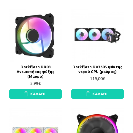
Darkflash DR08
Darkflash DV360S ψύκτης
Ανεμιστήρας ψύξης
νερού CPU (μαύρος)
(Μαύρο)
119,00€
5,99€
ΚΑΛΆΘΙ
ΚΑΛΆΘΙ