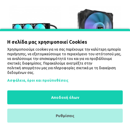
Η σελίδα μας χρησιμοποιεί Cookies
Χρησιμοποιούμε cookies για να σας παρέχουμε την καλύτερη εμπειρία
περιήγησης, να εξατομικεύσουμε το περιεχόμενο του ιστότοπού μας,
να αναλύσουμε την επισκεψιμότητά του και για να προβάλλουμε
Darkflash Ψυγείο
Darkflash Ψυγείο
σχετικές διαφημίσεις. Παρακαλούμε ανατρέξτε στην
υπολογιστή DN-D360
υπολογιστή Z4 PRO MIST
πολιτική απορρήτου
μας για πληροφορίες σχετικά με τη διαχείριση
ΜΑΥΡΟ
BLACK
δεδομένων σας.
99,00€
28,99€
Ασφάλεια, όροι και προϋποθέσεις
ΚΑΛΆΘΙ
ΚΑΛΆΘΙ
Αποδοχή όλων
Ρυθμίσεις