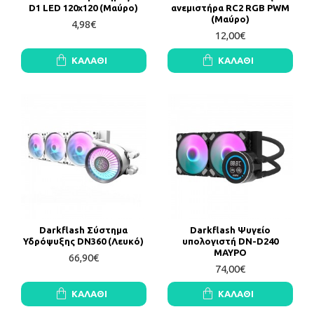
D1 LED 120x120 (Μαύρο)
ανεμιστήρα RC2 RGB PWM
(Μαύρο)
4,98€
12,00€
ΚΑΛΆΘΙ
ΚΑΛΆΘΙ
Darkflash Σύστημα
Darkflash Ψυγείο
Υδρόψυξης DN360 (Λευκό)
υπολογιστή DN-D240
ΜΑΥΡΟ
66,90€
74,00€
ΚΑΛΆΘΙ
ΚΑΛΆΘΙ