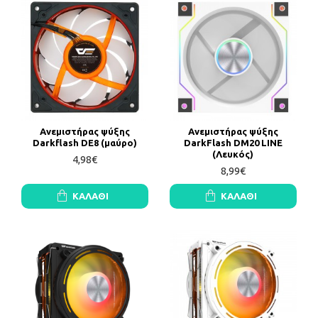
Ανεμιστήρας ψύξης
Ανεμιστήρας ψύξης
Darkflash DE8 (μαύρο)
DarkFlash DM20 LINE
(Λευκός)
4,98€
8,99€
ΚΑΛΆΘΙ
ΚΑΛΆΘΙ