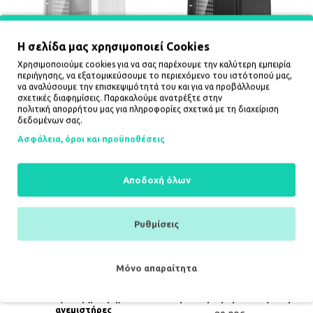
Η σελίδα μας χρησιμοποιεί Cookies
Χρησιμοποιούμε cookies για να σας παρέχουμε την καλύτερη εμπειρία
Darkflash A290 θήκη
Darkflash A290 θήκη
περιήγησης, να εξατομικεύσουμε το περιεχόμενο του ιστότοπού μας,
υπολογιστή (λευκή)
υπολογιστή (μαύρη)
να αναλύσουμε την επισκεψιμότητά του και για να προβάλλουμε
23,99€
22,00€
σχετικές διαφημίσεις. Παρακαλούμε ανατρέξτε στην
πολιτική απορρήτου
μας για πληροφορίες σχετικά με τη διαχείριση
ΚΑΛΆΘΙ
ΚΑΛΆΘΙ
δεδομένων σας.
Ασφάλεια, όροι και προϋποθέσεις
Αποδοχή όλων
Ρυθμίσεις
Μόνο απαραίτητα
Darkflash A290 θήκη
Darkflash Aquarius
υπολογιστή (μαύρη) + 3
Ακρυλική θήκη υπολογιστή
ανεμιστήρες