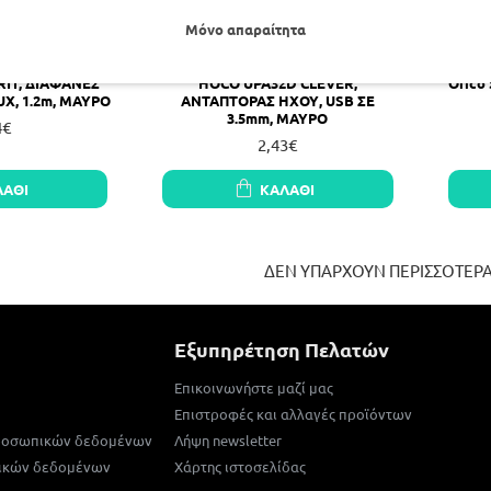
Μόνο απαραίτητα
RIT, ΔΙΑΦΑΝΕΣ
HOCO UPA32D CLEVER,
Orico
X, 1.2m, ΜΑΥΡΟ
ΑΝΤΑΠΤΟΡΑΣ ΗΧΟΥ, USB ΣΕ
3.5mm, ΜΑΥΡΟ
4€
2,43€
ΛΆΘΙ
ΚΑΛΆΘΙ
ΔΕΝ ΥΠΑΡΧΟΥΝ ΠΕΡΙΣΣΟΤΕΡ
Εξυπηρέτηση Πελατών
Επικοινωνήστε μαζί μας
Επιστροφές και αλλαγές προϊόντων
προσωπικών δεδομένων
Λήψη newsletter
ικών δεδομένων
Χάρτης ιστοσελίδας