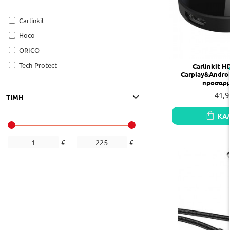
Carlinkit
Hoco
ORICO
Tech-Protect
Carlinkit 
Carplay&Andro
προσαρ
41,9
ΤΙΜΗ
ΚΑ
€
€