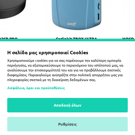
HD2CP-PRO
Carlinkit TBOX ULTRA
HOCO 
id ασύρματος
Carplay&Android ασύρματος
LIG
μογέας
προσαρμογέας
Η σελίδα μας χρησιμοποιεί Cookies
0€
225,00€
Χρησιμοποιούμε cookies για να σας παρέχουμε την καλύτερη εμπειρία
περιήγησης, να εξατομικεύσουμε το περιεχόμενο του ιστότοπού μας, να
ΛΆΘΙ
ΚΑΛΆΘΙ
αναλύσουμε την επισκεψιμότητά του και για να προβάλλουμε σχετικές
διαφημίσεις. Παρακαλούμε ανατρέξτε στην
πολιτική απορρήτου
μας για
πληροφορίες σχετικά με τη διαχείριση δεδομένων σας.
Ασφάλεια, όροι και προϋποθέσεις
Αποδοχή όλων
Ρυθμίσεις