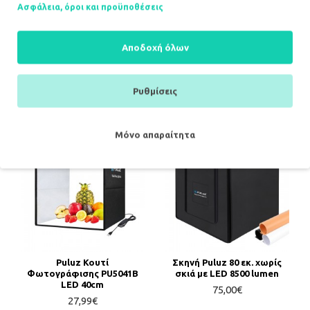
Ασφάλεια, όροι και προϋποθέσεις
Photo studio Puluz PU5030
Puluz 50cm LED σκιά χωρίς
Αποδοχή όλων
LED 30cm
σκιά PU5051EU
10,99€
47,90€
Ρυθμίσεις
ΚΑΛΆΘΙ
ΚΑΛΆΘΙ
Μόνο απαραίτητα
Puluz Κουτί
Σκηνή Puluz 80 εκ. χωρίς
Φωτογράφισης PU5041B
σκιά με LED 8500 lumen
LED 40cm
75,00€
27,99€