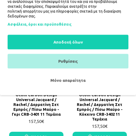
να αναλύσουμε την επισκεψιμότητά του και για να προβάλλουμε
157,50€
σχετικές διαφημίσεις. Παρακαλούμε ανατρέξτε στην
πολιτική απορρήτου
μας για πληροφορίες σχετικά με τη διαχείριση
δεδομένων σας.
ΚΑΛΆΘΙ
ΚΑΛΆΘΙ
Ασφάλεια, όροι και προϋποθέσεις
Αποδοχή όλων
Ρυθμίσεις
Μόνο απαραίτητα
Καλύμματα Αυτοκινήτου
Καλύμματα Αυτοκινήτου
Otom Carbon Design
Otom Carbon Design
Universal Jacquard /
Universal Jacquard /
Rachel / Δερματίνη Σετ
Rachel / Δερματίνη Σετ
Εμπρός / Πίσω Μαύρο -
Εμπρός / Πίσω Μαύρο -
Γκρι CRB-3401 11 Τεμάχια
Κόκκινο CRB-3402 11
Τεμάχια
157,50€
157,50€