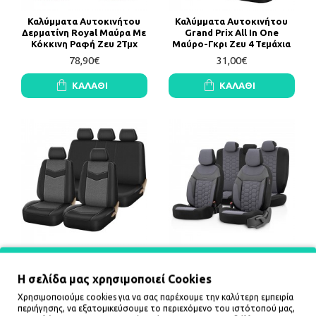
Καλύμματα Aυτοκινήτου
Καλύμματα Αυτοκινήτου
Δερματίνη Royal Μαύρα Με
Grand Prix All In One
Κόκκινη Ραφή Ζευ 2Τμχ
Μαύρο-Γκρι Ζευ 4 Τεμάχια
78,90€
31,00€
ΚΑΛΆΘΙ
ΚΑΛΆΘΙ
Καλύμματα Αυτοκινήτου
Καλύμματα Αυτοκινήτου
Grand Prix All In One
Otom Carbon Design
Η σελίδα μας χρησιμοποιεί Cookies
Μαύρο-Γκρι Σετ 14 Τεμάχια
Universal Jacquard /
Rachel / Δερματίνη Σετ
50,00€
Χρησιμοποιούμε cookies για να σας παρέχουμε την καλύτερη εμπειρία
Εμπρός / Πίσω Γκρι CRB-
περιήγησης, να εξατομικεύσουμε το περιεχόμενο του ιστότοπού μας,
3404 11 Τεμάχια