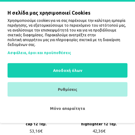
Η σελίδα μας χρησιμοποιεί Cookies
Χρησιμοποιούμε cookies για να σας παρέχουμε την καλύτερη εμπειρία
Marvel Avengers adult
Marvel Avengers adult
περιήγησης, να εξατομικεύσουμε το περιεχόμενο του ιστότοπού μας,
pyjama cotton 8 Τεμ.
pyjama cotton 8 Τεμ.
να αναλύσουμε την επισκεψιμότητά του και για να προβάλλουμε
99,04€
99,04€
σχετικές διαφημίσεις. Παρακαλούμε ανατρέξτε στην
πολιτική απορρήτου
μας για πληροφορίες σχετικά με τη διαχείριση
δεδομένων σας.
ΚΑΛΆΘΙ
ΚΑΛΆΘΙ
Ασφάλεια, όροι και προϋποθέσεις
Αποδοχή όλων
Ρυθμίσεις
Μόνο απαραίτητα
Marvel Avengers assorted
Marvel Avengers assorted
cap 12 Τεμ.
highlighter 12 Τεμ.
53,16€
42,36€