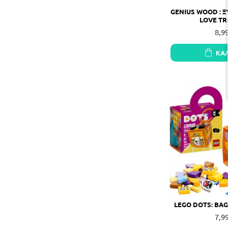
GENIUS WOOD : Ξ
LOVE T
8,9
ΚΑ
LEGO DOTS: BA
7,9