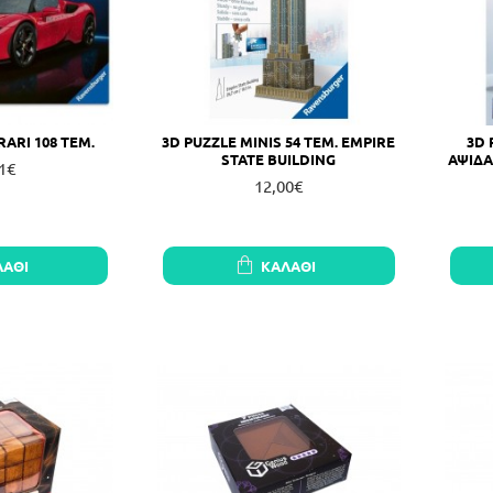
RARI 108 ΤΕΜ.
3D PUZZLE MINIS 54 ΤΕΜ. EMPIRE
3D 
STATE BUILDING
ΑΨΙΔΑ
1€
12,00€
ΛΆΘΙ
ΚΑΛΆΘΙ