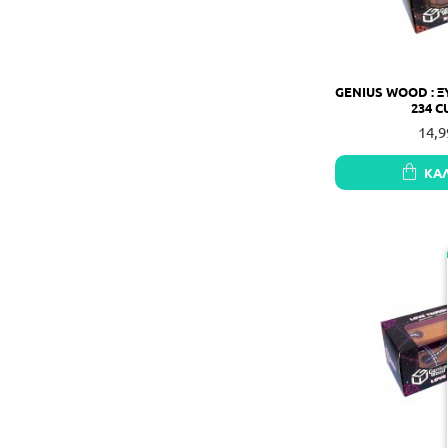
GENIUS WOOD : Ξ
234 C
14,9
ΚΑ