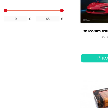
€
€
3D ICONICS FER
35,0
ΚΑ