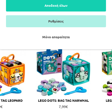
Αποδοχή όλων
ΥΛΙΝΟΣ ΓΡΙΦΟΣ
GENIUS WOOD : ΞΥΛΙΝΟΣ ΓΡΙΦΟΣ
G
ROUBLE
V-CUBE
9€
14,99€
Ρυθμίσεις
ΛΆΘΙ
ΚΑΛΆΘΙ
Μόνο απαραίτητα
G TAG LEOPARD
LEGO DOTS: BAG TAG NARWHAL
LEG
9€
7,99€