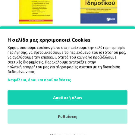
ΟΡΘΟΓΡΑΦΙΚΟ ΛΕΞΙΚΟ
ΠΕΡΙΕΚΤΙΚΟ ΛΕΞΙΚΟ ΤΟΥ
ΤΗΣ ΝΕΑΣ ΕΛΛΗΝΙΚΗΣ
ΔΗΜΟΤΙΚΟΥ
ΓΛΩΣΣΑΣ ΟΡΘΟΓΡΑΦΙΚΟ
Η σελίδα μας χρησιμοποιεί Cookies
11,90€
ΠΑΡΑΡΤΗΜΑ
Χρησιμοποιούμε cookies για να σας παρέχουμε την καλύτερη εμπειρία
42,00€
περιήγησης, να εξατομικεύσουμε το περιεχόμενο του ιστότοπού μας,
να αναλύσουμε την επισκεψιμότητά του και για να προβάλλουμε
ΚΑΛΆΘΙ
ΚΑΛΆΘΙ
σχετικές διαφημίσεις. Παρακαλούμε ανατρέξτε στην
πολιτική απορρήτου
μας για πληροφορίες σχετικά με τη διαχείριση
δεδομένων σας.
Ασφάλεια, όροι και προϋποθέσεις
Αποδοχή όλων
Ρυθμίσεις
ΣΥΝΕΙΡΜΙΚΟ ΚΑΙ
ΤΟ ΝΕΟ ΛΕΞΙΚΟ ΤΗΣ