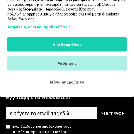
να αναλύσουμε την επισκεψιμότητά του και για να προβάλλουμε
Λογαριασμός
σχετικές διαφημίσεις. Παρακαλούμε ανατρέξτε στην
πολιτική απορρήτου
μας για πληροφορίες σχετικά με τη διαχείριση
Ο λογαριασμός μου
δεδομένων σας.
Ιστορικό παραγγελιών
Ασφάλεια, όροι και προϋποθέσεις
Πολιτική προστασίας και προσωπικών δεδομένων
Αίτημα διαγραφής προσωπικών δεδομένων
Αποδοχή όλων
Εξυπηρέτηση Πελατών
Επικοινωνήστε μαζί μας
Ρυθμίσεις
Επιστροφές και αλλαγές προϊόντων
Λήψη newsletter
Μόνο απαραίτητα
Χάρτης ιστοσελίδας
Εγγραφή στο Newsletter
ΕΓΓΡΑΦΗ
Έχω διαβάσει και αποδέχομαι τους
Ασφάλεια, όροι και προϋποθέσεις