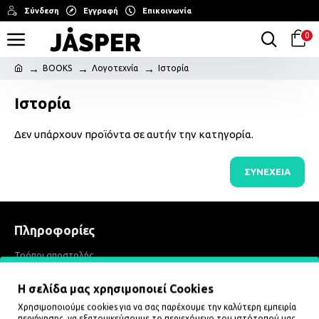
Σύνδεση
Εγγραφή
Επικοινωνία
0
BOOKS
Λογοτεχνία
Ιστορία
Ιστορία
Δεν υπάρχουν προϊόντα σε αυτήν την κατηγορία.
ΣΥΝΈΧΕΙΑ
Πληροφορίες
Τρόποι αποστολής
Τρόποι πληρωμής
Η σελίδα μας χρησιμοποιεί Cookies
Ασφάλεια, όροι και προϋποθέσεις
Χρησιμοποιούμε cookies για να σας παρέχουμε την καλύτερη εμπειρία
περιήγησης, να εξατομικεύσουμε το περιεχόμενο του ιστότοπού μας,