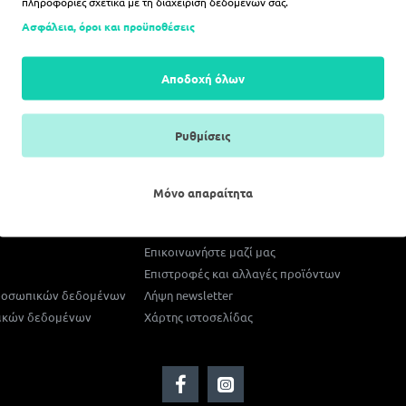
πληροφορίες σχετικά με τη διαχείριση δεδομένων σας.
Ασφάλεια, όροι και προϋποθέσεις
ΛΆΘΙ
Αποδοχή όλων
ΔΕΝ ΥΠΑΡΧΟΥΝ ΠΕΡΙΣΣΟΤΕΡ
Ρυθμίσεις
Μόνο απαραίτητα
Εξυπηρέτηση Πελατών
Επικοινωνήστε μαζί μας
Επιστροφές και αλλαγές προϊόντων
προσωπικών δεδομένων
Λήψη newsletter
ικών δεδομένων
Χάρτης ιστοσελίδας