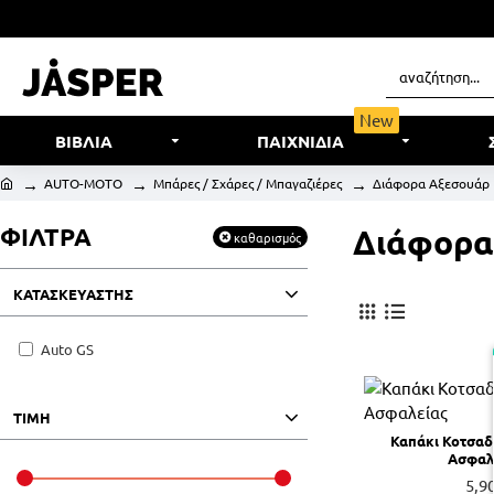
New
ΒΙΒΛΙΑ
ΠΑΙΧΝΙΔΙΑ
AUTO-MOTO
Μπάρες / Σχάρες / Μπαγαζιέρες
Διάφορα Αξεσουάρ
ΦΙΛΤΡΑ
Διάφορα
καθαρισμός
ΚΑΤΑΣΚΕΥΑΣΤΗΣ
Auto GS
ΤΙΜΗ
Καπάκι Κοτσα
Ασφαλ
5,9