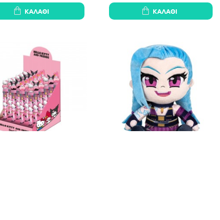
ΚΑΛΆΘΙ
ΚΑΛΆΘΙ
Kitty assorted 10 colour pen
League of Legends Champions
24 Τεμ.
19,47€
42,00€
ΚΑΛΆΘΙ
ΚΑΛΆΘΙ