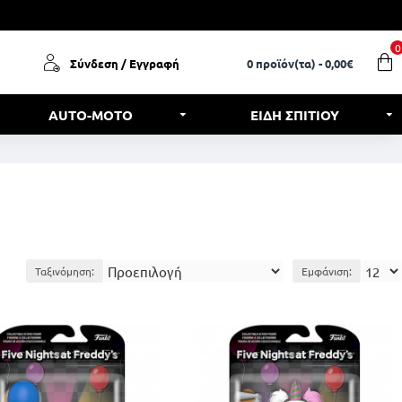
0
Σύνδεση / Εγγραφή
0 προϊόν(τα) - 0,00€
AUTO-MOTO
ΕΙΔΗ ΣΠΙΤΙΟΥ
Ταξινόμηση:
Εμφάνιση: