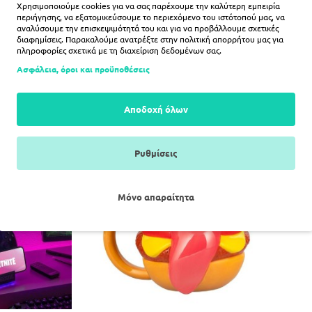
Χρησιμοποιούμε cookies για να σας παρέχουμε την καλύτερη εμπειρία
περιήγησης, να εξατομικεύσουμε το περιεχόμενο του ιστότοπού μας, να
αναλύσουμε την επισκεψιμότητά του και για να προβάλλουμε σχετικές
διαφημίσεις. Παρακαλούμε ανατρέξτε στην
πολιτική απορρήτου
μας για
πληροφορίες σχετικά με τη διαχείριση δεδομένων σας.
 of Zelda blind
Astro Bot clamping bracket Cable
Call 
9cm 10 Τεμ.
guy 20cm
Ασφάλεια, όροι και προϋποθέσεις
10€
30,10€
Αποδοχή όλων
ΛΆΘΙ
ΚΑΛΆΘΙ
Ρυθμίσεις
Μόνο απαραίτητα