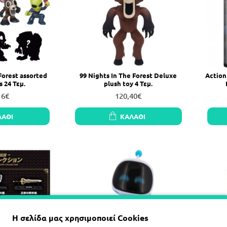
Forest assorted
99 Nights In The Forest Deluxe
Action
s 24 Τεμ.
plush toy 4 Τεμ.
16€
120,40€
ΛΆΘΙ
ΚΑΛΆΘΙ
Η σελίδα μας χρησιμοποιεί Cookies