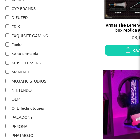
CYP BRANDS
DIFUZED
Armas The Legend
ERIK
box replica 
EXQUISITE GAMING
106,
Funko
ΚΑ
Karactermania
KIDS LICENSING
MANENTI
MOJANG STUDIOS
NINTENDO
OEM
OTL Technologies
PALADONE
PERONA
PHATMOJO