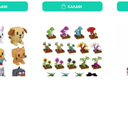
ΛΆΘΙ
ΚΑΛΆΘΙ
orted plush toy
Grow A Garden assorted surprise
Hello 
εμ.
minifigure 18 Τεμ.
46€
159,12€
ΛΆΘΙ
ΚΑΛΆΘΙ