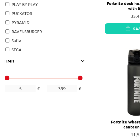
Fortnite desk h
PLAY BY PLAY
with l
PUCKATOR
35,4
PYRAMID
ΚΑ
RAVENSBURGER
Safta
SEGA
Stor
ΤΙΜΗ
€
€
Fortnite Wher
canteen
11,5