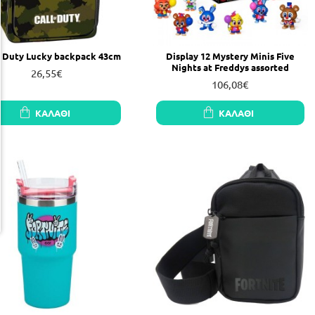
of Duty Lucky backpack 43cm
Display 12 Mystery Minis Five
Nights at Freddys assorted
26,55€
106,08€
ΚΑΛΆΘΙ
ΚΑΛΆΘΙ