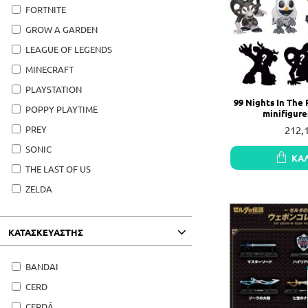
FORTNITE
GROW A GARDEN
LEAGUE OF LEGENDS
MINECRAFT
PLAYSTATION
99 Nights In The 
POPPY PLAYTIME
minifigure
212,
PREY
SONIC
ΚΑ
THE LAST OF US
ZELDA
ΚΑΤΑΣΚΕΥΑΣΤΗΣ
BANDAI
CERD
CERDÁ