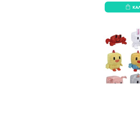
ΚΑ
Grow A Garden ass
18 Τ
350,
ΚΑ