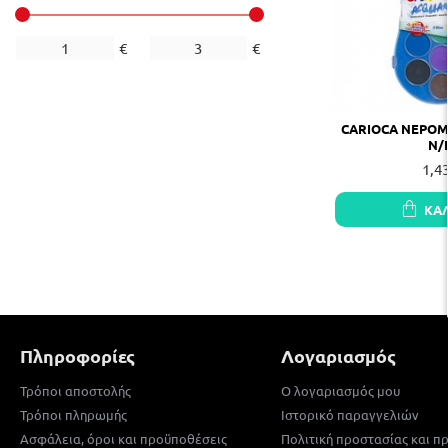
€
€
CARIOCA ΝΕΡΟΜ
N/
1,4
ΚΑ
Πληροφορίες
Λογαριασμός
Τρόποι αποστολής
Ο λογαριασμός μου
Τρόποι πληρωμής
Ιστορικό παραγγελιών
Ασφάλεια, όροι και προϋποθέσεις
Πολιτική προστασίας και 