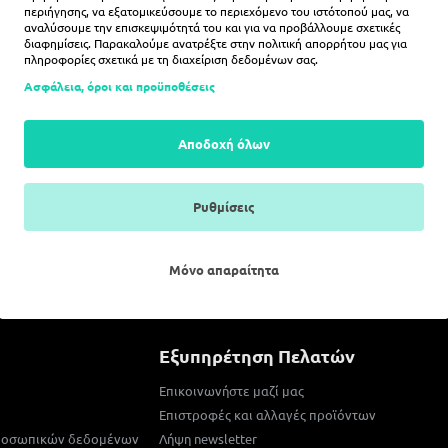
περιήγησης, να εξατομικεύσουμε το περιεχόμενο του ιστότοπού μας, να
αναλύσουμε την επισκεψιμότητά του και για να προβάλλουμε σχετικές
διαφημίσεις. Παρακαλούμε ανατρέξτε στην
πολιτική απορρήτου
μας για
πληροφορίες σχετικά με τη διαχείριση δεδομένων σας.
Ασφάλεια, όροι και προϋποθέσεις
ΠΟΓΙΕΣ (12ΧΡ)
CARIOCA ΝΕΡΟΜΠΟΓΙΕΣ (24ΧΡ)
CAR
Αποδοχή όλων
E
N/E
3€
2,55€
Ρυθμίσεις
ΛΆΘΙ
ΚΑΛΆΘΙ
Μόνο απαραίτητα
ΔΕΝ ΥΠΑΡΧΟΥΝ ΠΕΡΙΣΣΟΤΕΡ
Εξυπηρέτηση Πελατών
Επικοινωνήστε μαζί μας
Επιστροφές και αλλαγές προϊόντων
προσωπικών δεδομένων
Λήψη newsletter