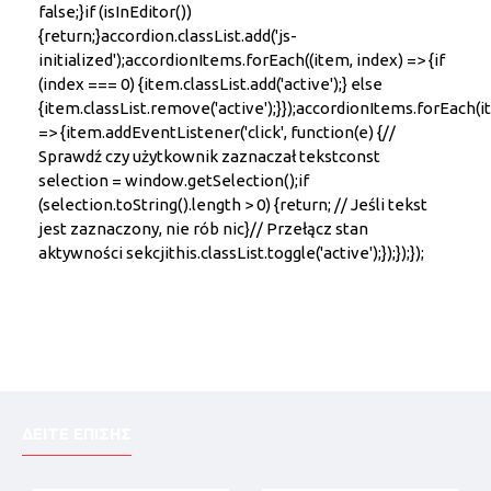
false;}if (isInEditor())
{return;}accordion.classList.add('js-
initialized');accordionItems.forEach((item, index) => {if
(index === 0) {item.classList.add('active');} else
{item.classList.remove('active');}});accordionItems.forEach(
=> {item.addEventListener('click', function(e) {//
Sprawdź czy użytkownik zaznaczał tekstconst
selection = window.getSelection();if
(selection.toString().length > 0) {return; // Jeśli tekst
jest zaznaczony, nie rób nic}// Przełącz stan
aktywności sekcjithis.classList.toggle('active');});});});
ΔΕΙΤΕ ΕΠΙΣΗΣ