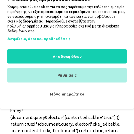
Specification Model MagRack MagSafe Type Hybrid
Χρησιμοποιούμε cookies για να σας παρέχουμε την καλύτερη εμπειρία
case with stand Material TPU + PC Finish Matte
περιήγησης, να εξατομικεύσουμε το περιεχόμενο του ιστότοπού μας,
MagSafe Yes Stand Yes Color Matte Black Compatibility
να αναλύσουμε την επισκεψιμότητά του και για να προβάλλουμε
Samsung Galaxy S26+ Plus The set includes
σχετικές διαφημίσεις. Παρακαλούμε ανατρέξτε στην
πολιτική απορρήτου
μας για πληροφορίες σχετικά με τη διαχείριση
1 × Tech-Protect MagRack MagSafe case
δεδομένων σας.
document.addEventListener('DOMContentLoaded',
Ασφάλεια, όροι και προϋποθέσεις
function() {const accordion =
document.querySelector('.fd-accordion');const
Αποδοχή όλων
accordionItems = document.querySelectorAll('.fd-
accordion-item');function isInEditor() {if
(window.frameElement) return true;if
Ρυθμίσεις
(document.designMode === 'on') return true;if
(document.body.contentEditable === 'true') return
true;if (window.location.href.includes('/admin')) return
Μόνο απαραίτητα
true;if (window.location.href.includes('/edit')) return
true;if (window.location.href.includes('editor')) return
true;if
(document.querySelector('[contenteditable="true"]'))
return true;if (document.querySelector('.cke_editable,
.mce-content-body, .fr-element')) return true;return