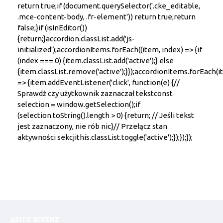
return true;if (document.querySelector('.cke_editable,
.mce-content-body, .fr-element')) return true;return
false;}if (isInEditor())
{return;}accordion.classList.add('js-
initialized');accordionItems.forEach((item, index) => {if
(index === 0) {item.classList.add('active');} else
{item.classList.remove('active');}});accordionItems.forEach(
=> {item.addEventListener('click', function(e) {//
Sprawdź czy użytkownik zaznaczał tekstconst
selection = window.getSelection();if
(selection.toString().length > 0) {return; // Jeśli tekst
jest zaznaczony, nie rób nic}// Przełącz stan
aktywności sekcjithis.classList.toggle('active');});});});
ΔΕΙΤΕ ΕΠΙΣΗΣ