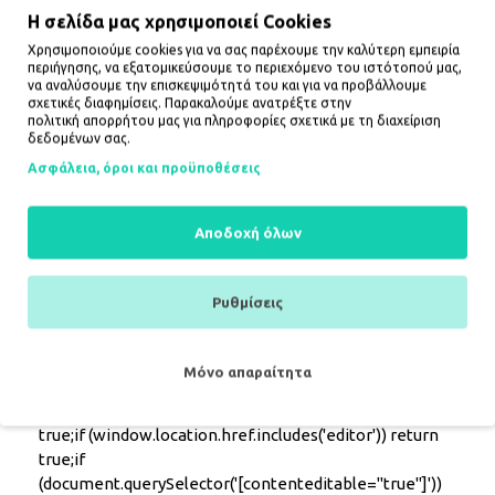
Specification Model Slim Hook Type Protective case
Η σελίδα μας χρησιμοποιεί Cookies
for headphones Close Yes (with protection) Stand
Χρησιμοποιούμε cookies για να σας παρέχουμε την καλύτερη εμπειρία
function Yes Carabiner Yes Color Black Compatibility
περιήγησης, να εξατομικεύσουμε το περιεχόμενο του ιστότοπού μας,
Samsung Galaxy Buds 4 / Buds 4 Pro The set includes
να αναλύσουμε την επισκεψιμότητά του και για να προβάλλουμε
σχετικές διαφημίσεις. Παρακαλούμε ανατρέξτε στην
1 × Tech-Protect Slim Hook Case
πολιτική απορρήτου
μας για πληροφορίες σχετικά με τη διαχείριση
δεδομένων σας.
1 × Carabiner
Ασφάλεια, όροι και προϋποθέσεις
document.addEventListener('DOMContentLoaded',
function() {const accordion =
Αποδοχή όλων
document.querySelector('.fd-accordion');const
accordionItems = document.querySelectorAll('.fd-
accordion-item');function isInEditor() {if
Ρυθμίσεις
(window.frameElement) return true;if
(document.designMode === 'on') return true;if
(document.body.contentEditable === 'true') return
Μόνο απαραίτητα
true;if (window.location.href.includes('/admin')) return
true;if (window.location.href.includes('/edit')) return
true;if (window.location.href.includes('editor')) return
true;if
(document.querySelector('[contenteditable="true"]'))