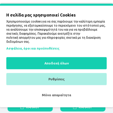
Η σελίδα μας χρησιμοποιεί Cookies
Χρησιμοποιούμε cookies για να σας παρέχουμε την καλύτερη εμπειρία
ΔΕΙΤΕ ΕΠΙΣΗΣ
περιήγησης, να εξατομικεύσουμε το περιεχόμενο του ιστότοπού μας,
να αναλύσουμε την επισκεψιμότητά του και για να προβάλλουμε
σχετικές διαφημίσεις. Παρακαλούμε ανατρέξτε στην
πολιτική απορρήτου
μας για πληροφορίες σχετικά με τη διαχείριση
δεδομένων σας.
Ασφάλεια, όροι και προϋποθέσεις
Αποδοχή όλων
Ρυθμίσεις
Air Vehicle
Classical
gramophone（Electric &
34,98€
Hand rotate mode)
Μόνο απαραίτητα
89,98€
ΚΑΛΆΘΙ
ΚΑΛΆΘΙ