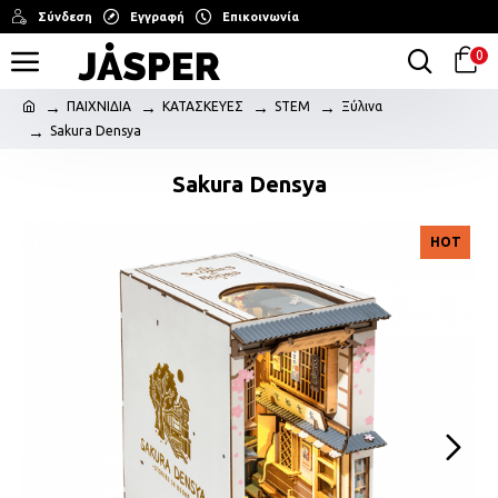
Σύνδεση
Εγγραφή
Επικοινωνία
0
ΠΑΙΧΝΙΔΙΑ
ΚΑΤΑΣΚΕΥΕΣ
STEM
Ξύλινα
Sakura Densya
Sakura Densya
HOT