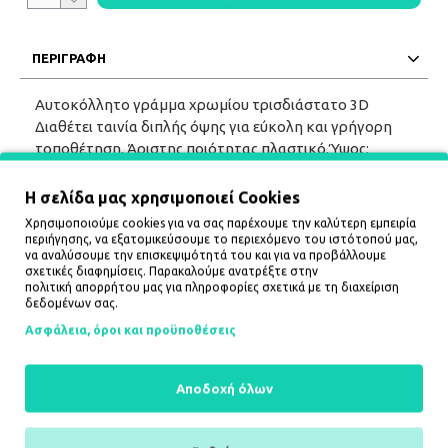
ΠΕΡΙΓΡΑΦΗ
Αυτοκόλλητο γράμμα χρωμίου τρισδιάστατο 3D
Διαθέτει ταινία διπλής όψης για εύκολη και γρήγορη
τοποθέτηση. Άριστης ποιότητας πλαστικό.Ύψος:
2.5cm.Υπάρχει διαθέσιμη σειρά με όλα τα γράμματα και
νούμερα με το ίδιο design για να γράψετε ό,τι
Η σελίδα μας χρησιμοποιεί Cookies
επιθυμείτε!
Χρησιμοποιούμε cookies για να σας παρέχουμε την καλύτερη εμπειρία
περιήγησης, να εξατομικεύσουμε το περιεχόμενο του ιστότοπού μας,
να αναλύσουμε την επισκεψιμότητά του και για να προβάλλουμε
σχετικές διαφημίσεις. Παρακαλούμε ανατρέξτε στην
πολιτική απορρήτου
μας για πληροφορίες σχετικά με τη διαχείριση
δεδομένων σας.
Ασφάλεια, όροι και προϋποθέσεις
ΔΕΙΤΕ ΕΠΙΣΗΣ
Αποδοχή όλων