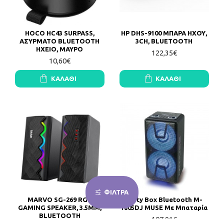
HOCO HC43 SURPASS,
HP DHS-9100 ΜΠΑΡΑ ΗΧΟΥ,
ΑΣΥΡΜΑΤΟ BLUETOOTH
3CH, BLUETOOTH
ΗΧΕΙΟ, ΜΑΥΡΟ
122,35€
10,60€
ΚΑΛΆΘΙ
ΚΑΛΆΘΙ
ΦΙΛΤΡΑ
MARVO SG-269 RGB
Party Box Bluetooth M-
GAMING SPEAKER, 3.5MM,
1805DJ MUSE Με Μπαταρία
BLUETOOTH
107,91€