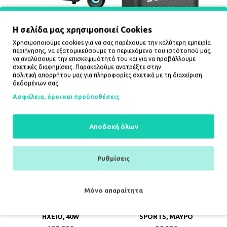
Η σελίδα μας χρησιμοποιεί Cookies
HAVIT ΗΧΕΙΑ SF136BT 2.1
HOCO BS51 GOLD,
Χρησιμοποιούμε cookies για να σας παρέχουμε την καλύτερη εμπειρία
ΜΕ LED, BLUETOOTH
9,81€
περιήγησης, να εξατομικεύσουμε το περιεχόμενο του ιστότοπού μας,
32,08€
να αναλύσουμε την επισκεψιμότητά του και για να προβάλλουμε
σχετικές διαφημίσεις. Παρακαλούμε ανατρέξτε στην
πολιτική απορρήτου
μας για πληροφορίες σχετικά με τη διαχείριση
ΚΑΛΆΘΙ
ΚΑΛΆΘΙ
δεδομένων σας.
Ασφάλεια, όροι και προϋποθέσεις
Αποδοχή όλων
Ρυθμίσεις
Μόνο απαραίτητα
HOCO BS62 FLASH CODE
HOCO HC25 RADIANTE,
ENERGY BLUETOOTH
BLUETOOTH ΗΧΕΙΟ,
ΗΧΕΙΟ, 40W
SPORTS, ΜΑΥΡΟ